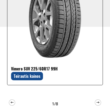
Vimero SUV 225/60R17 99H
Teirautis kainos
1/8