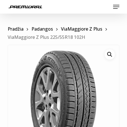
Skip
Menu
to
main
content
Pradžia
Padangos
ViaMaggiore Z Plus
ViaMaggiore Z Plus 225/55R18 102H