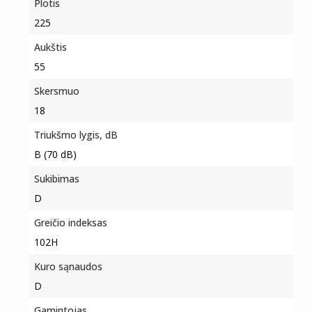
Plotis
225
Aukštis
55
Skersmuo
18
Triukšmo lygis, dB
B (70 dB)
Sukibimas
D
Greičio indeksas
102H
Kuro sąnaudos
D
Gamintojas