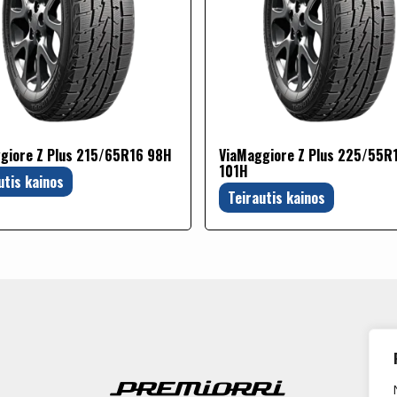
giore Z Plus 215/65R16 98H
ViaMaggiore Z Plus 225/55R
101H
utis kainos
Teirautis kainos