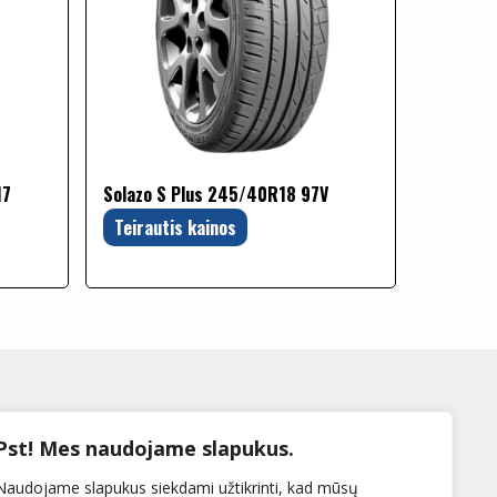
17
Solazo S Plus 245/40R18 97V
Teirautis kainos
Pst! Mes naudojame slapukus.
Naudojame slapukus siekdami užtikrinti, kad mūsų