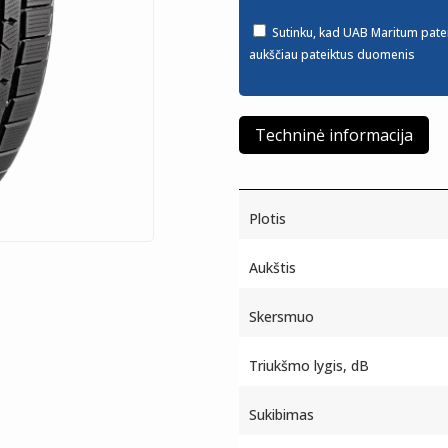
Sutinku, kad UAB Maritum pate
aukščiau pateiktus duomenis
Techninė informacija
Plotis
Aukštis
Skersmuo
Triukšmo lygis, dB
Sukibimas