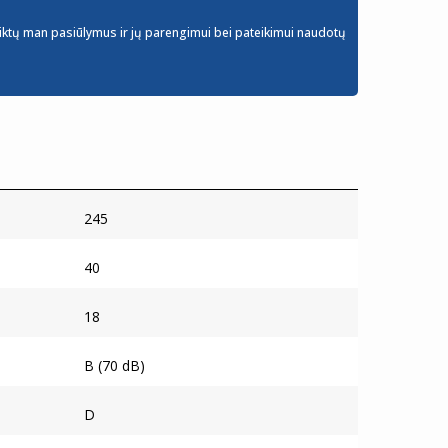
iktų man pasiūlymus ir jų parengimui bei pateikimui naudotų
245
40
18
B (70 dB)
D