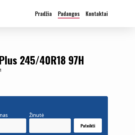
Pradžia
Padangos
Kontaktai
 Plus 245/40R18 97H
1
onas
Žinutė