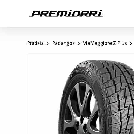
Skip
to
main
content
Pradžia
Padangos
ViaMaggiore Z Plus