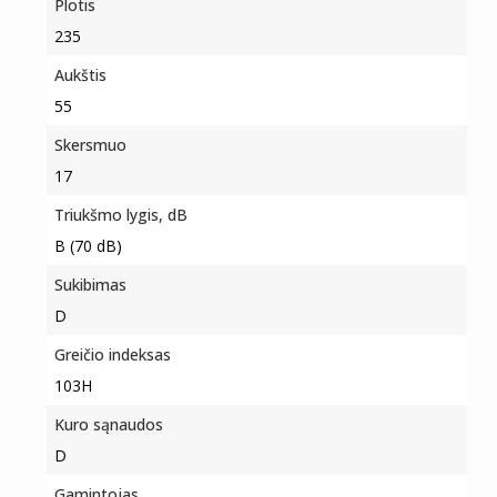
Plotis
235
Aukštis
55
Skersmuo
17
Triukšmo lygis, dB
B (70 dB)
Sukibimas
D
Greičio indeksas
103H
Kuro sąnaudos
D
Gamintojas