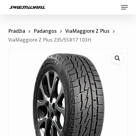
Skip
Menu
to
main
content
Pradžia
Padangos
ViaMaggiore Z Plus
ViaMaggiore Z Plus 235/55R17 103H