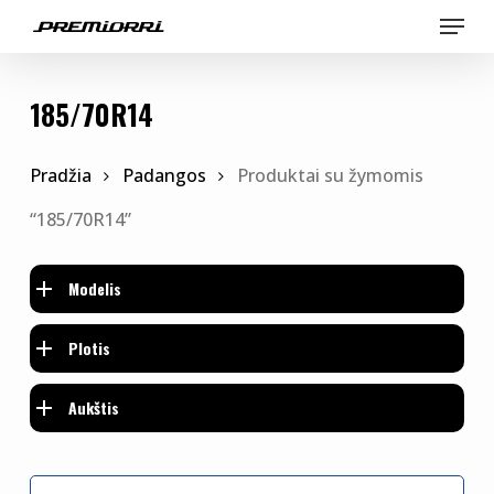
Skip
Menu
to
main
content
185/70R14
Pradžia
Padangos
Produktai su žymomis
“185/70R14”
Modelis
Plotis
Aukštis